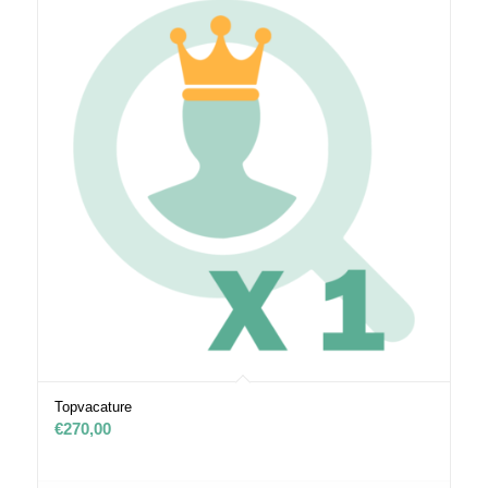
Topvacature
€
270,00